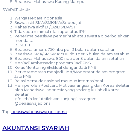
Beasiswa Mahasiswa Kurang Mampu
SYARAT UMUM
Warga Negara Indonesia
Siswa aktif SMA/SMK/MA/Sederajat
Mahasiswa aktif D1/D2/D3/D4/S1
Tidak ada minimal nilai rapor atau IPK
Penerima beasiswa pemerintah atau swasta diperbolehkan
mendaftar
BENEFIT
Beasiswa umum: 750 ribu per 3 bulan dalam setahun
Beasiswa SMA/SMK/MA: 500 ribu per 3 bulan dalam setahun
Beasiswa Mahasiswa: 850 ribu per 3 bulan dalam setahun
Menjadi Ambassador program Jadi PNS
Kelas Mentoring Eksklusif dengan Jadi PNS
Berkesempatan menjadi Host/Moderator dalam program
Jadi PNS
Relasi pemuda nasional maupun internasional
Memperoleh Postcard Motivasi langsung dari Korea Selatan
oleh Mahasiswa Indonesia yang sedang kuliah di Korea
Selatan
Info lebih lanjut silahkan kunjungi Instagram
@beasiswajadipns
Tag:
beasiswa
beasiswa polinema
AKUNTANSI SYARIAH