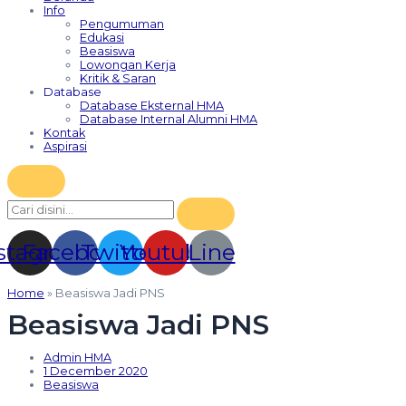
Info
Pengumuman
Edukasi
Beasiswa
Lowongan Kerja
Kritik & Saran
Database
Database Eksternal HMA
Database Internal Alumni HMA
Kontak
Aspirasi
stagram
Facebook
Twitter
Youtube
Line
Home
»
Beasiswa Jadi PNS
Beasiswa Jadi PNS
Admin HMA
1 December 2020
Beasiswa