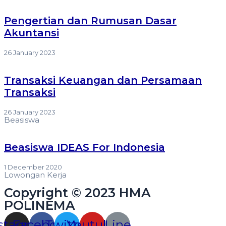
Pengertian dan Rumusan Dasar
Akuntansi
26 January 2023
Transaksi Keuangan dan Persamaan
Transaksi
26 January 2023
Beasiswa
Beasiswa IDEAS For Indonesia
1 December 2020
Lowongan Kerja
Copyright © 2023 HMA
POLINEMA
stagram
Facebook
Twitter
Youtube
Line