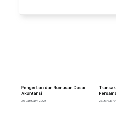
Pengertian dan Rumusan Dasar
Transak
Akuntansi
Persama
26 January 2023
26 January