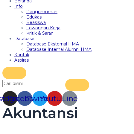
Beranda
Info
Pengumuman
Edukasi
Beasiswa
Lowongan Kerja
Kritik & Saran
Database
Database Eksternal HMA
Database Internal Alumni HMA
Kontak
Aspirasi
stagram
Facebook
Twitter
Youtube
Line
Akuntansi