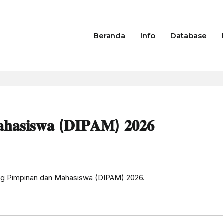
Beranda
Info
Database
𝐚𝐡𝐚𝐬𝐢𝐬𝐰𝐚 (𝐃𝐈𝐏𝐀𝐌) 𝟐𝟎𝟐𝟔
alog Pimpinan dan Mahasiswa (DIPAM) 2026.