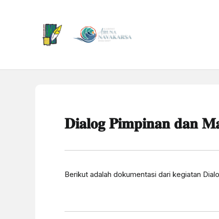
𝐃𝐢𝐚𝐥𝐨𝐠 𝐏𝐢𝐦𝐩𝐢𝐧𝐚𝐧 𝐝𝐚𝐧 
Berikut adalah dokumentasi dari kegiatan Di