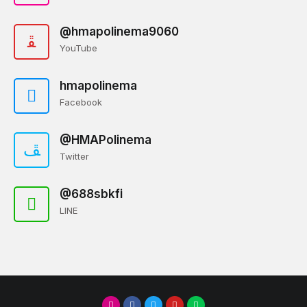
@hmapolinema9060
YouTube
hmapolinema
Facebook
@HMAPolinema
Twitter
@688sbkfi
LINE