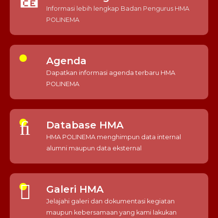
Informasi lebih lengkap Badan Pengurus HMA
POLINEMA
Agenda
Dapatkan informasi agenda terbaru HMA
POLINEMA
Database HMA
HMA POLINEMA menghimpun data internal
alumni maupun data eksternal
Galeri HMA
Jelajahi galeri dan dokumentasi kegiatan
maupun kebersamaan yang kami lakukan